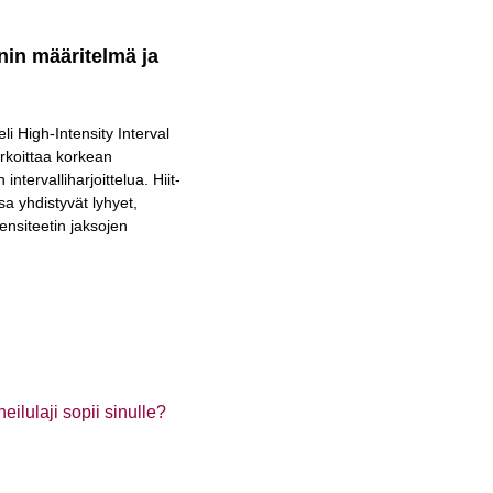
enin määritelmä ja
 eli High-Intensity Interval
arkoittaa korkean
n intervalliharjoittelua. Hiit-
ssa yhdistyvät lyhyet,
ensiteetin jaksojen