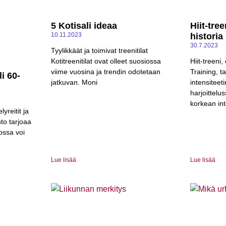
5 Kotisali ideaa
Hiit-tre
10.11.2023
historia
30.7.2023
Tyylikkäät ja toimivat treenitilat
Kotitreenitilat ovat olleet suosiossa
Hiit-treeni,
viime vuosina ja trendin odotetaan
Training, t
li 60-
jatkuvan. Moni
intensiteeti
harjoittelu
korkean int
yreitit ja
nto tarjoaa
ossa voi
Lue lisää
Lue lisää