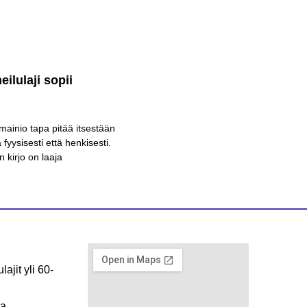
eilulaji sopii
mainio tapa pitää itsestään
 fyysisesti että henkisesti.
n kirjo on laaja
lajit yli 60-
aa