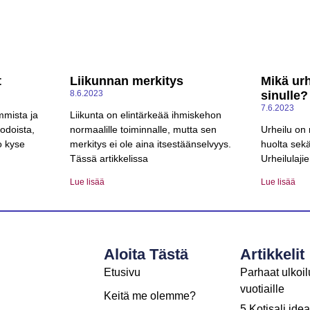
t
Liikunnan merkitys
Mikä urh
8.6.2023
sinulle?
7.6.2023
mmista ja
Liikunta on elintärkeää ihmiskehon
odoista,
normaalille toiminnalle, mutta sen
Urheilu on 
o kyse
merkitys ei ole aina itsestäänselvyys.
huolta sekä
Tässä artikkelissa
Urheilulajie
Lue lisää
Lue lisää
Aloita Tästä
Artikkelit
Etusivu
Parhaat ulkoilu
vuotiaille
Keitä me olemme?
5 Kotisali ide